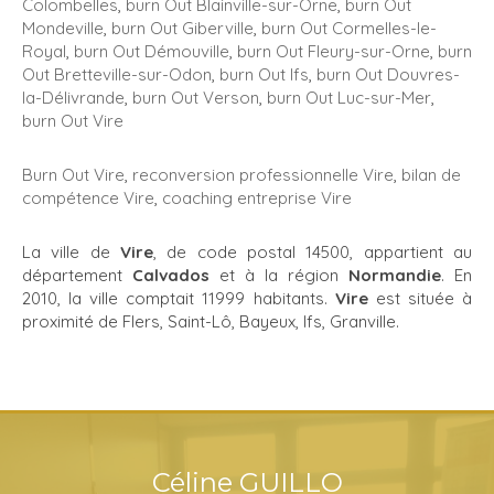
Colombelles
,
burn Out Blainville-sur-Orne
,
burn Out
Mondeville
,
burn Out Giberville
,
burn Out Cormelles-le-
Royal
,
burn Out Démouville
,
burn Out Fleury-sur-Orne
,
burn
Out Bretteville-sur-Odon
,
burn Out Ifs
,
burn Out Douvres-
la-Délivrande
,
burn Out Verson
,
burn Out Luc-sur-Mer
,
burn Out Vire
Burn Out Vire
,
reconversion professionnelle Vire
,
bilan de
compétence Vire
,
coaching entreprise Vire
La ville de
Vire
, de code postal 14500, appartient au
département
Calvados
et à la région
Normandie
. En
2010, la ville comptait 11999 habitants.
Vire
est située à
proximité de Flers, Saint-Lô, Bayeux, Ifs, Granville.
Céline GUILLO