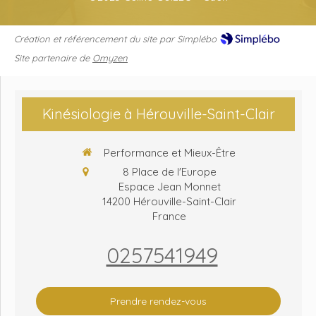
Création et référencement du site par Simplébo
Site partenaire de
Omyzen
Kinésiologie à Hérouville-Saint-Clair
Performance et Mieux-Être
8 Place de l'Europe
Espace Jean Monnet
14200
Hérouville-Saint-Clair
France
0257541949
Prendre rendez-vous