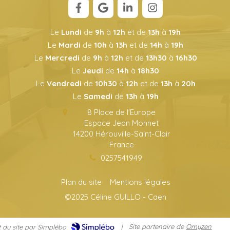
Le
Lundi
de
9h
à
12h
et de
13h
à
19h
Le
Mardi
de
10h
à
13h
et de
14h
à
19h
Le
Mercredi
de
9h
à
12h
et de
13h30
à
16h30
Le
Jeudi
de
14h
à
18h30
Le
Vendredi
de
10h30
à
12h
et de
13h
à
20h
Le
Samedi
de
13h
à
19h
8 Place de l'Europe
Espace Jean Monnet
14200
Hérouville-Saint-Clair
France
0257541949
Plan du site
Mentions légales
©2025 Céline GUILLO - Caen
|
Site partenaire de
Omyzen
 du site par Simplébo