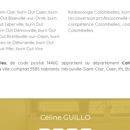
nt-Clair
,
burn Out Caen
,
burn
Kinésiologie Colombelles
,
bur
Out Blainville-sur-Orne
,
burn
reconversion professionnelle
t Giberville
,
burn Out
compétence Colombelles
,
coa
rn Out Démouville
,
burn Out
Colombelles
Out Bretteville-sur-Odon
,
burn
es-la-Délivrande
,
burn Out
sur-Mer
,
burn Out Vire
les
, de code postal 14460, appartient au département
Cal
la ville comptait 5585 habitants. Hérouville-Saint-Clair, Caen, Ifs, 
Céline GUILLO