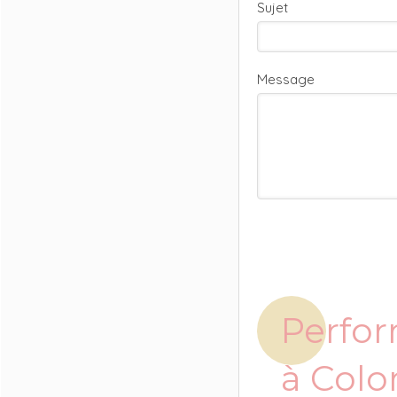
Sujet
Message
Perfor
à Colo