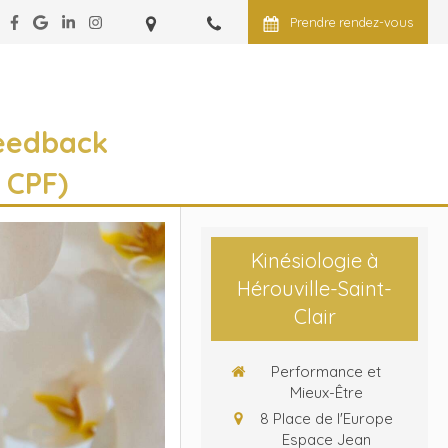
Prendre rendez-vous
eedback
 CPF)
Kinésiologie à
Hérouville-Saint-
Clair
Performance et
Mieux-Être
8 Place de l'Europe
Espace Jean