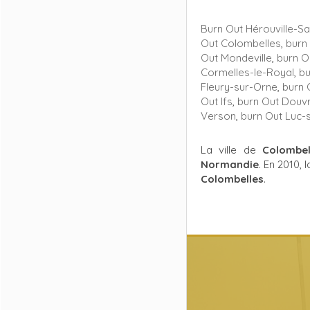
Burn Out Hérouville-Sai
Out Colombelles
,
burn 
Out Mondeville
,
burn Ou
Cormelles-le-Royal
,
bu
Fleury-sur-Orne
,
burn 
Out Ifs
,
burn Out Douvr
Verson
,
burn Out Luc-
La ville de
Colombel
Normandie
. En 2010, 
Colombelles
.