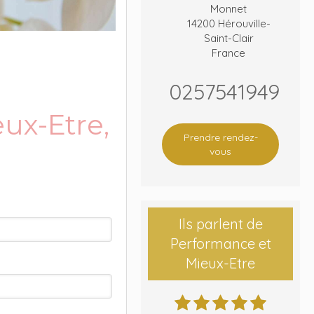
Monnet
14200
Hérouville-
Saint-Clair
France
0257541949
ux-Etre,
Prendre rendez-
vous
Ils parlent de
Performance et
Mieux-Etre