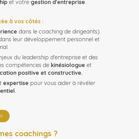
hip
et votre
gestion d'entreprise
.
ée à vos côtés :
rience
dans le coaching de dirigeants).
ans leur développement personnel et
ial.
eux du leadership d'entreprise et des
mes compétences de
kinésiologue
et
tion positive et constructive.
t
expertise
pour vous aider à révéler
entiel
.
V
mes coachings ?