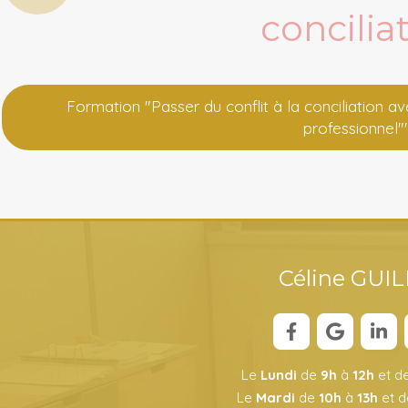
concilia
Formation "Passer du conflit à la conciliation a
professionnel"
Céline GUI
Le
Lundi
de
9h
à
12h
et d
Le
Mardi
de
10h
à
13h
et 