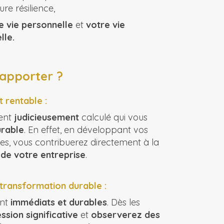
re résilience,
e vie personnelle
et
votre vie
lle.
 apporter ?
 rentable :
ment
judicieusement
calculé qui vous
rable
. En effet, en développant vos
s, vous contribuerez directement à la
é de votre entreprise
.
 transformation durable :
ont
immédiats et durables
. Dès les
ssion significative
et
observerez des