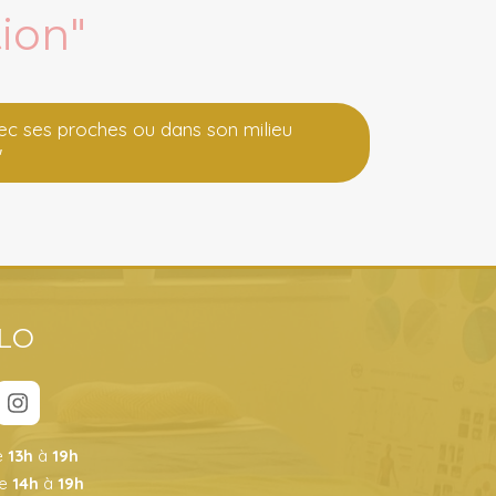
tion"
vec ses proches ou dans son milieu
"
LLO
e
13h
à
19h
de
14h
à
19h