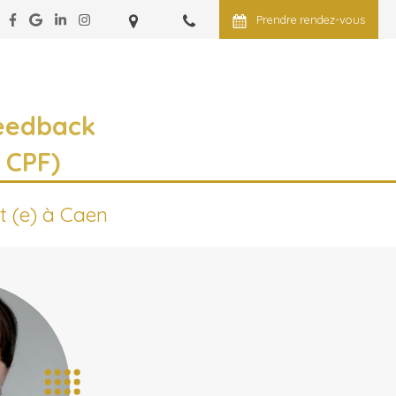
Prendre rendez-vous
eedback
 CPF)
t (e) à Caen