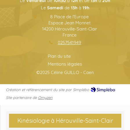
Le
Vendredi
de
10h30
à
12h
et de
13h
à
20h
Le
Samedi
de
13h
à
19h
8 Place de l'Europe
Espace Jean Monnet
14200
Hérouville-Saint-Clair
France
0257541949
Plan du site
Mentions légales
©2025 Céline GUILLO - Caen
Création et référencement du site par Simplébo
Site partenaire de
Omyzen
Kinésiologie à Hérouville-Saint-Clair