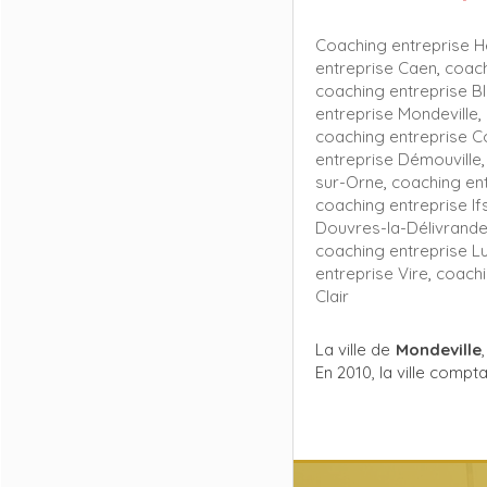
Coaching entreprise Hé
entreprise Caen
,
coach
coaching entreprise Bl
entreprise Mondeville
,
coaching entreprise C
entreprise Démouville
sur-Orne
,
coaching ent
coaching entreprise If
Douvres-la-Délivrand
coaching entreprise L
entreprise Vire
,
coachi
Clair
La ville de
Mondeville
En 2010, la ville compt