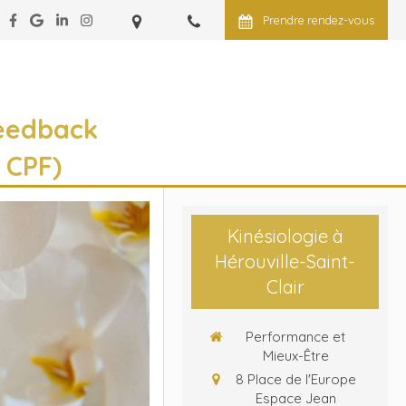
Prendre rendez-vous
eedback
 CPF)
Kinésiologie à
Hérouville-Saint-
Clair
Performance et
Mieux-Être
8 Place de l'Europe
Espace Jean