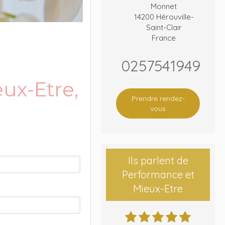
Monnet
14200
Hérouville-
Saint-Clair
France
0257541949
ux-Etre,
Prendre rendez-
vous
Ils parlent de
Performance et
Mieux-Etre