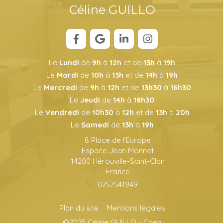
Céline GUILLO
Le
Lundi
de
9h
à
12h
et de
13h
à
19h
Le
Mardi
de
10h
à
13h
et de
14h
à
19h
Le
Mercredi
de
9h
à
12h
et de
13h30
à
16h30
Le
Jeudi
de
14h
à
18h30
Le
Vendredi
de
10h30
à
12h
et de
13h
à
20h
Le
Samedi
de
13h
à
19h
8 Place de l'Europe
Espace Jean Monnet
14200
Hérouville-Saint-Clair
France
0257541949
Plan du site
Mentions légales
©2025 Céline GUILLO - Caen