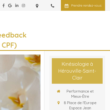
Prendre rendez-vous
eedback
 CPF)
Kinésiologie à
Hérouville-Saint-
Clair
Performance et
Mieux-Être
8 Place de l'Europe
Espace Jean