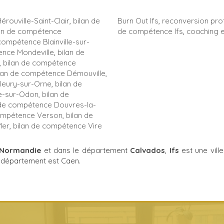
rouville-Saint-Clair
,
bilan de
Burn Out Ifs
,
reconversion prof
lan de compétence
de compétence Ifs
,
coaching e
compétence Blainville-sur-
ence Mondeville
,
bilan de
,
bilan de compétence
lan de compétence Démouville
,
leury-sur-Orne
,
bilan de
le-sur-Odon
,
bilan de
 de compétence Douvres-la-
compétence Verson
,
bilan de
Mer
,
bilan de compétence Vire
Normandie
et dans le département
Calvados
,
Ifs
est une ville
du département est Caen.