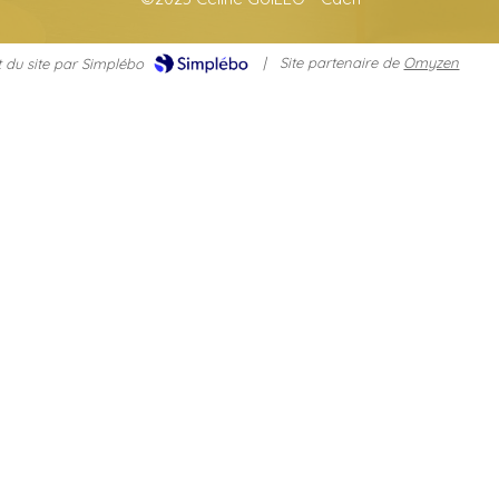
|
Site partenaire de
Omyzen
 du site par Simplébo